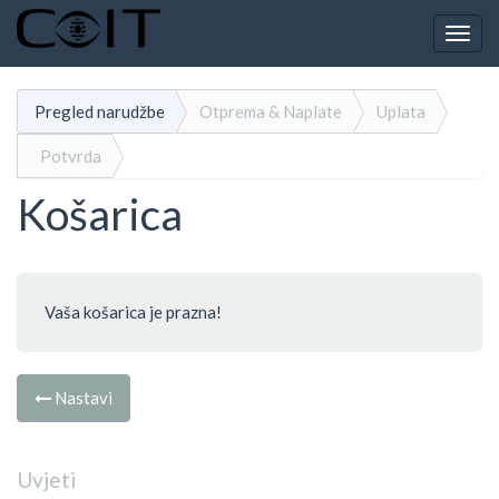
Togg
navig
Pregled narudžbe
Otprema & Naplate
Uplata
Potvrda
Košarica
Vaša košarica je prazna!
Nastavi
Uvjeti