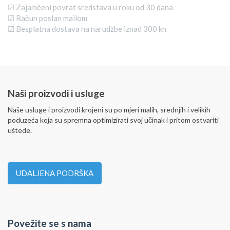
☑ Zajamčeni povrat sredstava u roku od 30 dana
☑ Račun poslan mailom
☑ Besplatna dostava na narudžbe iznad 300 kn
Naši proizvodi i usluge
Naše usluge i proizvodi krojeni su po mjeri malih, srednjih i velikih
poduzeća koja su spremna optimizirati svoj učinak i pritom ostvariti
uštede.
UDALJENA PODRŠKA
Povežite se s nama